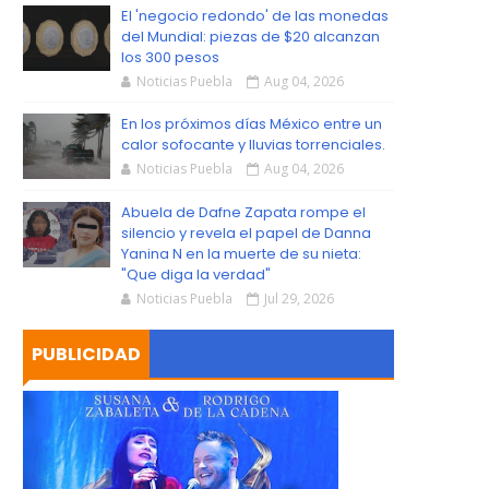
S
El 'negocio redondo' de las monedas
del Mundial: piezas de $20 alcanzan
los 300 pesos
Noticias Puebla
Aug 04, 2026
En los próximos días México entre un
calor sofocante y lluvias torrenciales.
Noticias Puebla
Aug 04, 2026
Abuela de Dafne Zapata rompe el
silencio y revela el papel de Danna
Yanina N en la muerte de su nieta:
"Que diga la verdad"
Noticias Puebla
Jul 29, 2026
PUBLICIDAD