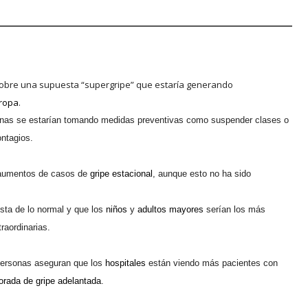
sobre una supuesta “supergripe” que estaría generando
ropa
.
onas se estarían tomando medidas preventivas como suspender clases o
ontagios.
 aumentos de casos de
gripe estacional
, aunque esto no ha sido
sta de lo normal y que los
niños
y
adultos mayores
serían los más
raordinarias.
personas aseguran que los
hospitales
están viendo más pacientes con
rada de gripe adelantada
.