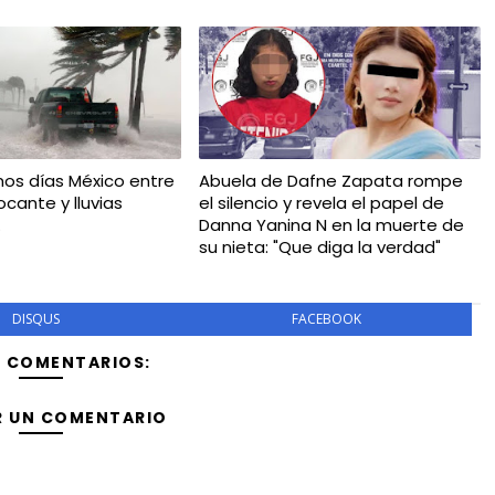
imos días México entre
Abuela de Dafne Zapata rompe
ocante y lluvias
el silencio y revela el papel de
.
Danna Yanina N en la muerte de
su nieta: "Que diga la verdad"
DISQUS
FACEBOOK
Y COMENTARIOS:
R UN COMENTARIO