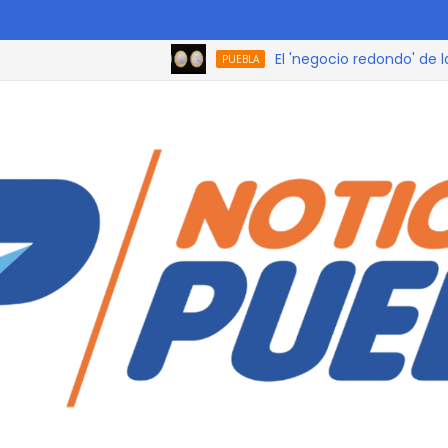
El 'negocio redondo' de las mo
PUEBLA