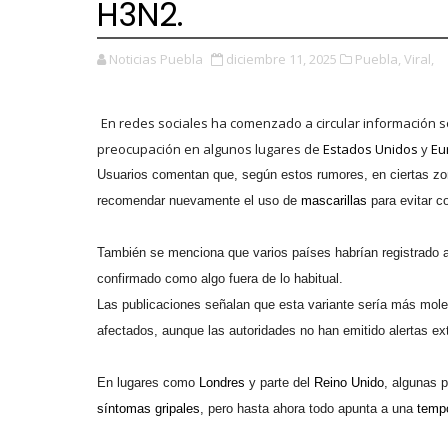
H3N2.
Noticias Puebla
diciembre 11, 2025
Puebla,
Viral,
En redes sociales ha comenzado a circular información 
preocupación en algunos lugares de
Estados Unidos
y
Eu
Usuarios comentan que, según estos rumores, en ciertas z
recomendar nuevamente el uso de
mascarillas
para evitar c
También se menciona que varios países habrían registrado
confirmado como algo fuera de lo habitual.
Las publicaciones señalan que esta variante sería más mole
afectados, aunque las autoridades no han emitido alertas ext
En lugares como
Londres
y parte del
Reino Unido
, algunas 
síntomas gripales
, pero hasta ahora todo apunta a una
tempo