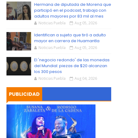
S
Hermana de diputada de Morena que
participó en el podcast, trabaja con
adultos mayores por 83 mil al mes
Noticias Puebla
Aug 05, 2026
Identifican a sujeto que tiró a adulto
mayor en carrera de Huamantla
Noticias Puebla
Aug 05, 2026
El 'negocio redondo' de las monedas
del Mundial: piezas de $20 alcanzan
los 300 pesos
Noticias Puebla
Aug 04, 2026
PUBLICIDAD