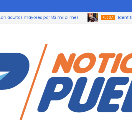
ltos mayores por 83 mil al mes
Identifican a
PUEBLA