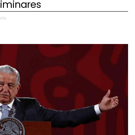
liminares
ada,