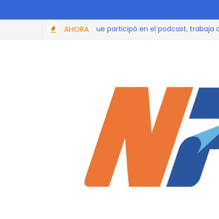
putada de Morena que participó en el podcast, trabaja con adu
AHORA