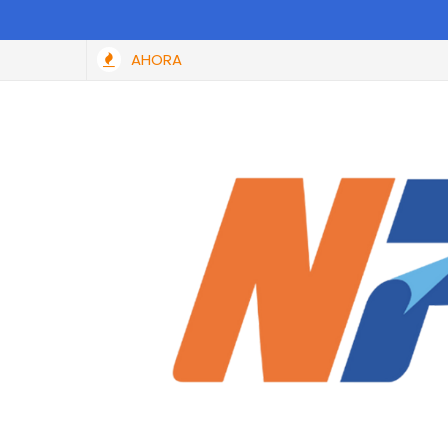
AHORA
Identifican a sujeto que tiró a adulto mayor en carrera de Hu