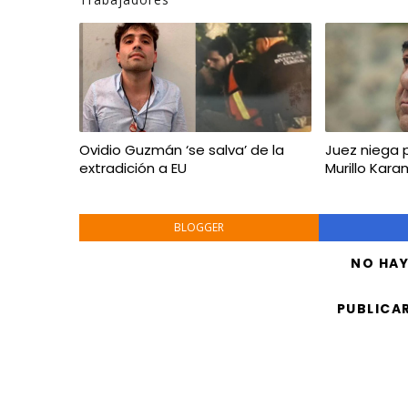
Ovidio Guzmán ‘se salva’ de la
Juez niega p
extradición a EU
Murillo Kara
BLOGGER
NO HA
PUBLICA