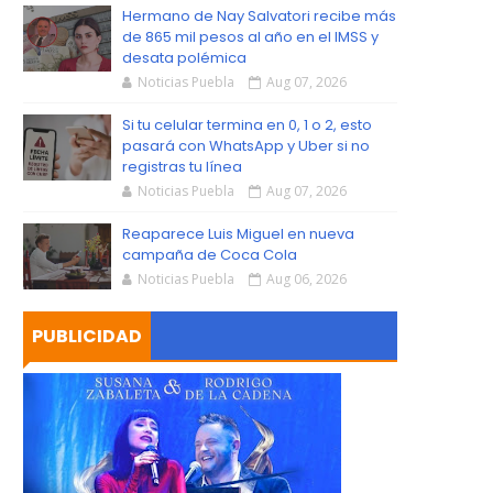
S
Hermano de Nay Salvatori recibe más
de 865 mil pesos al año en el IMSS y
desata polémica
Noticias Puebla
Aug 07, 2026
Si tu celular termina en 0, 1 o 2, esto
pasará con WhatsApp y Uber si no
registras tu línea
Noticias Puebla
Aug 07, 2026
Reaparece Luis Miguel en nueva
campaña de Coca Cola
Noticias Puebla
Aug 06, 2026
PUBLICIDAD