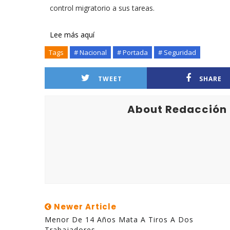
control migratorio a sus tareas.
Lee más aquí
Tags
# Nacional
# Portada
# Seguridad
TWEET
SHARE
About Redacción
Newer Article
Menor De 14 Años Mata A Tiros A Dos
Trabajadores