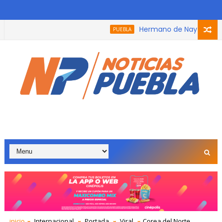
Hermano de Nay Salvatori re
PUEBLA
na que participó en el podcast, trabaja con adultos mayores p
inicio
Internacional
Portada
Viral
Corea del Norte