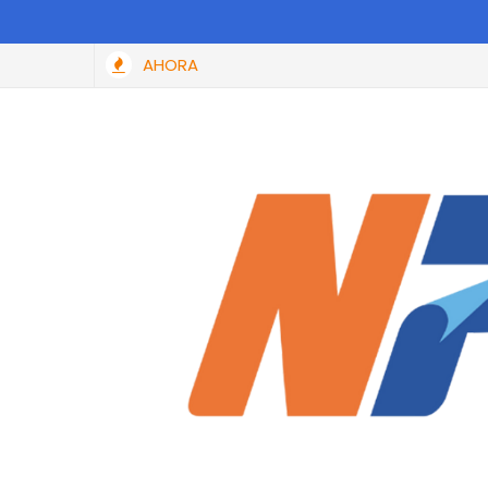
AHORA
perdonará hasta el 100% de las multas y recargos a todas las pe