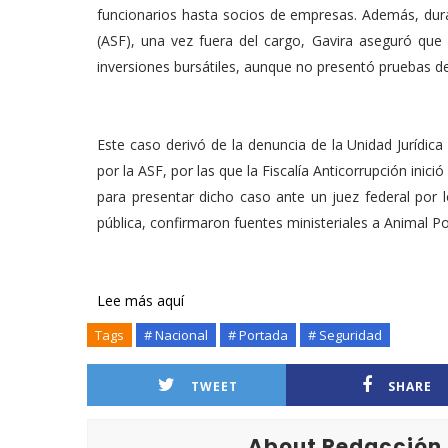
funcionarios hasta socios de empresas. Además, duran
(ASF), una vez fuera del cargo, Gavira aseguró que 
inversiones bursátiles, aunque no presentó pruebas de
Este caso derivó de la denuncia de la Unidad Jurídic
por la ASF, por las que la Fiscalía Anticorrupción inic
para presentar dicho caso ante un juez federal por l
pública, confirmaron fuentes ministeriales a Animal Pol
Lee más aquí
Tags
# Nacional
# Portada
# Seguridad
TWEET
SHARE
About Redacción