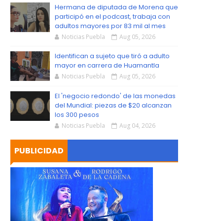
S
Hermana de diputada de Morena que
participó en el podcast, trabaja con
adultos mayores por 83 mil al mes
Noticias Puebla
Aug 05, 2026
Identifican a sujeto que tiró a adulto
mayor en carrera de Huamantla
Noticias Puebla
Aug 05, 2026
El 'negocio redondo' de las monedas
del Mundial: piezas de $20 alcanzan
los 300 pesos
Noticias Puebla
Aug 04, 2026
PUBLICIDAD