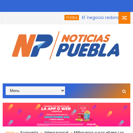
El 'negocio redondo' de las 
PUEBLA
 padres de la tercera edad en Cholula porque "Dios se lo pidió"
inicio
Economía
Internacional
Millonarios rusos eligen Los