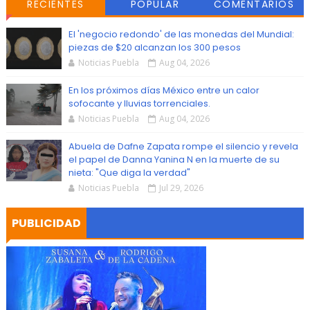
RECIENTES
POPULAR
COMENTARIOS
El 'negocio redondo' de las monedas del Mundial:
piezas de $20 alcanzan los 300 pesos
Noticias Puebla
Aug 04, 2026
En los próximos días México entre un calor
sofocante y lluvias torrenciales.
Noticias Puebla
Aug 04, 2026
Abuela de Dafne Zapata rompe el silencio y revela
el papel de Danna Yanina N en la muerte de su
nieta: "Que diga la verdad"
Noticias Puebla
Jul 29, 2026
PUBLICIDAD