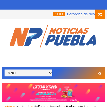
Hermano de Nay Salvatori re
PUEBLA
na que participó en el podcast, trabaja con adultos mayores p
inicio
Nacional
Política
Portada
Parlamento Europeo