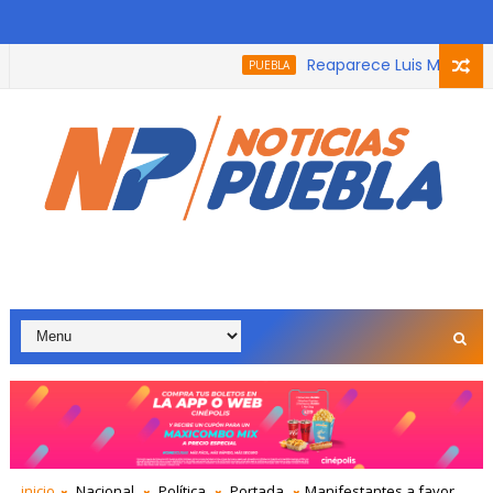
Reaparece Luis Miguel en 
PUEBLA
ntre un calor sofocante y lluvias torrenciales.
inicio
Nacional
Política
Portada
Manifestantes a favor