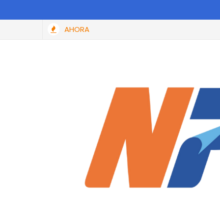
AHORA
l 100% de las multas y recargos a todas las personas que cumpla