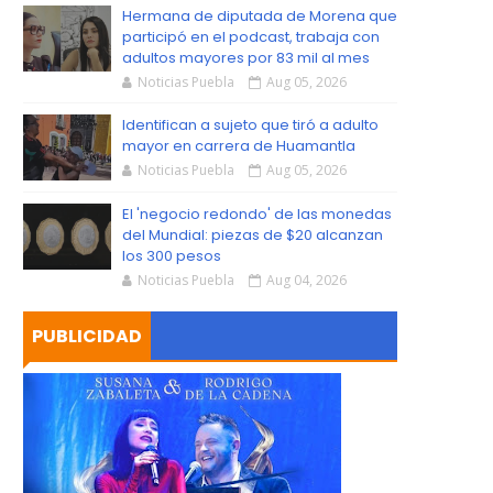
S
Hermana de diputada de Morena que
participó en el podcast, trabaja con
adultos mayores por 83 mil al mes
Noticias Puebla
Aug 05, 2026
Identifican a sujeto que tiró a adulto
mayor en carrera de Huamantla
Noticias Puebla
Aug 05, 2026
El 'negocio redondo' de las monedas
del Mundial: piezas de $20 alcanzan
los 300 pesos
Noticias Puebla
Aug 04, 2026
PUBLICIDAD