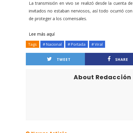
La transmisión en vivo se realizó desde la cuenta d
invitados no estaban nerviosos, así todo ocurrió co
de proteger a los comensales.
Lee más aquí
Tags
# Nacional
# Portada
# Viral
TWEET
SHARE
About Redacción