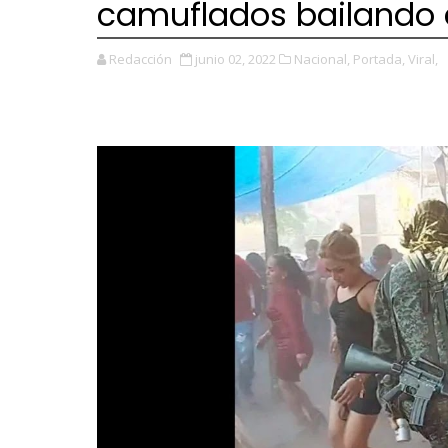
camuflados bailando
Redacción
junio 02, 2022
Nacional,
Portada,
Viral,