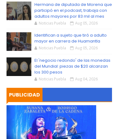
S
Hermana de diputada de Morena que
participó en el podcast, trabaja con
adultos mayores por 83 mil al mes
Noticias Puebla
Aug 05, 2026
Identifican a sujeto que tiró a adulto
mayor en carrera de Huamantla
Noticias Puebla
Aug 05, 2026
El 'negocio redondo' de las monedas
del Mundial: piezas de $20 alcanzan
los 300 pesos
Noticias Puebla
Aug 04, 2026
PUBLICIDAD