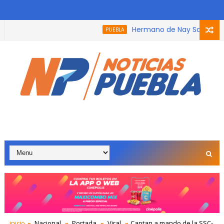
Hermano de Nay Salvatori reci
PUEBLA
 que participó en el podcast, trabaja con adultos mayores por
inicio
Nacional
Portada
Viral
Captan a mando de la SSC-