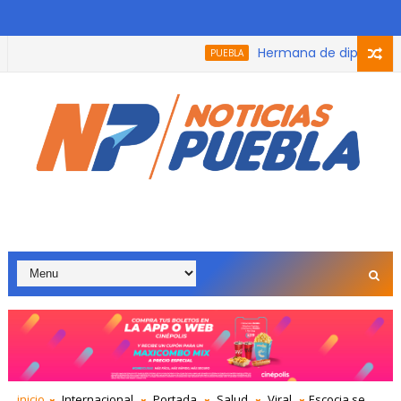
Hermana de diputada de Mor
PUEBLA
á hasta el 100% de las multas y recargos a todas las personas q
inicio
Internacional
Portada
Salud
Viral
Escocia se