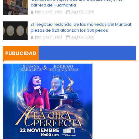
carrera de Huamantla
Noticias Puebla
Aug 05, 2026
El 'negocio redondo' de las monedas del Mundial:
piezas de $20 alcanzan los 300 pesos
Noticias Puebla
Aug 04, 2026
PUBLICIDAD