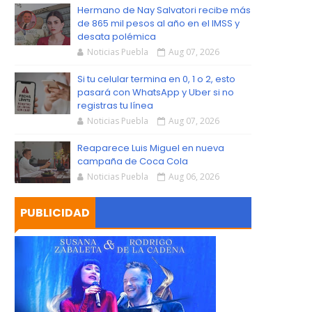
S
Hermano de Nay Salvatori recibe más
de 865 mil pesos al año en el IMSS y
desata polémica
Noticias Puebla
Aug 07, 2026
Si tu celular termina en 0, 1 o 2, esto
pasará con WhatsApp y Uber si no
registras tu línea
Noticias Puebla
Aug 07, 2026
Reaparece Luis Miguel en nueva
campaña de Coca Cola
Noticias Puebla
Aug 06, 2026
PUBLICIDAD