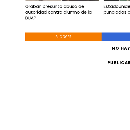
Graban presunto abuso de
Estadounid
autoridad contra alumno de la
puñaladas 
BUAP
BLOGGER
NO HA
PUBLICA