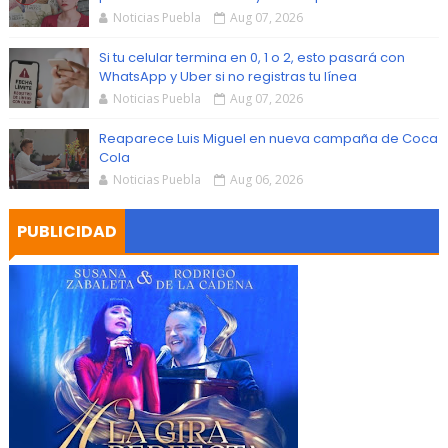
Noticias Puebla
Aug 07, 2026
Si tu celular termina en 0, 1 o 2, esto pasará con
WhatsApp y Uber si no registras tu línea
Noticias Puebla
Aug 07, 2026
Reaparece Luis Miguel en nueva campaña de Coca
Cola
Noticias Puebla
Aug 06, 2026
PUBLICIDAD