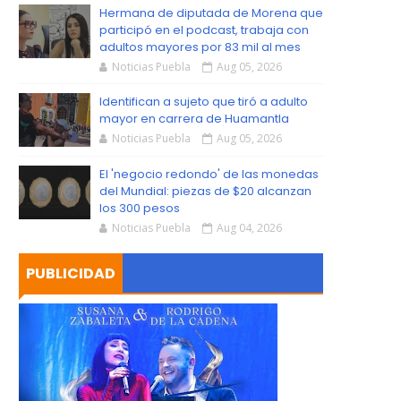
S
Hermana de diputada de Morena que
participó en el podcast, trabaja con
adultos mayores por 83 mil al mes
Noticias Puebla
Aug 05, 2026
Identifican a sujeto que tiró a adulto
mayor en carrera de Huamantla
Noticias Puebla
Aug 05, 2026
El 'negocio redondo' de las monedas
del Mundial: piezas de $20 alcanzan
los 300 pesos
Noticias Puebla
Aug 04, 2026
PUBLICIDAD