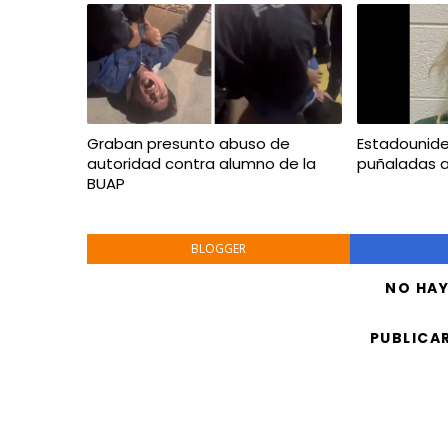
Graban presunto abuso de
Estadounid
autoridad contra alumno de la
puñaladas 
BUAP
BLOGGER
NO HA
PUBLICA