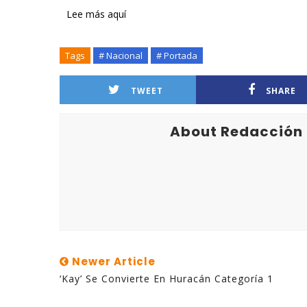
Lee más aquí
Tags
# Nacional
# Portada
TWEET
SHARE
About Redacción
Newer Article
‘Kay’ Se Convierte En Huracán Categoría 1