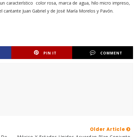
e un característico color rosa, marca de agua, hilo micro impreso,
el cantante Juan Gabriel y de José María Morelos y Pavón.
PIN IT
COMMENT
Older Article
s De
México Y Estados Unidos Acuerdan Plan Conjunto