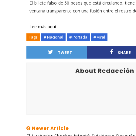
El billete falso de 50 pesos que está circulando, tien
ventana transparente con una fusión entre el rostro d
Lee más aquí
Tags
# Nacional
# Portada
# Viral
TWEET
SHARE
About Redacción
Newer Article
El Luchador Shocker Intentó Suicidarse Despué