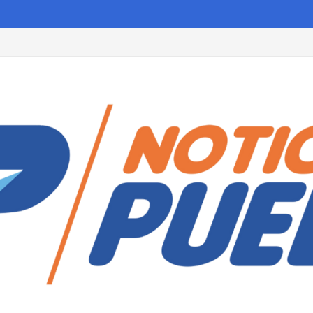
ecargos a todas las personas que cumplan estos requisitos antes