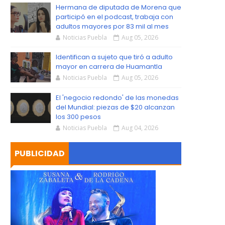
S
Hermana de diputada de Morena que
participó en el podcast, trabaja con
adultos mayores por 83 mil al mes
Noticias Puebla
Aug 05, 2026
Identifican a sujeto que tiró a adulto
mayor en carrera de Huamantla
Noticias Puebla
Aug 05, 2026
El 'negocio redondo' de las monedas
del Mundial: piezas de $20 alcanzan
los 300 pesos
Noticias Puebla
Aug 04, 2026
PUBLICIDAD