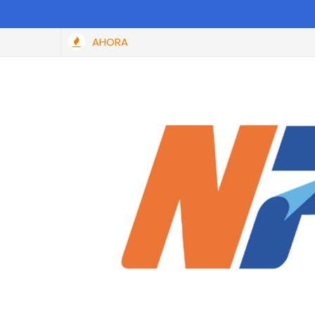
AHORA
Ya es oficial: SAT perdonará hasta el 100% de las multas y r