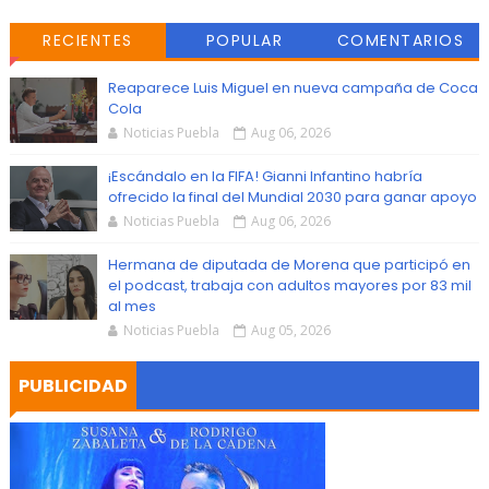
RECIENTES
POPULAR
COMENTARIOS
Reaparece Luis Miguel en nueva campaña de Coca
Cola
Noticias Puebla
Aug 06, 2026
¡Escándalo en la FIFA! Gianni Infantino habría
ofrecido la final del Mundial 2030 para ganar apoyo
Noticias Puebla
Aug 06, 2026
Hermana de diputada de Morena que participó en
el podcast, trabaja con adultos mayores por 83 mil
al mes
Noticias Puebla
Aug 05, 2026
PUBLICIDAD