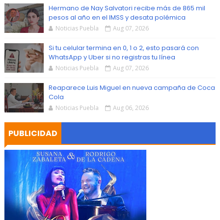
Hermano de Nay Salvatori recibe más de 865 mil
pesos al año en el IMSS y desata polémica
Noticias Puebla
Aug 07, 2026
Si tu celular termina en 0, 1 o 2, esto pasará con
WhatsApp y Uber si no registras tu línea
Noticias Puebla
Aug 07, 2026
Reaparece Luis Miguel en nueva campaña de Coca
Cola
Noticias Puebla
Aug 06, 2026
PUBLICIDAD