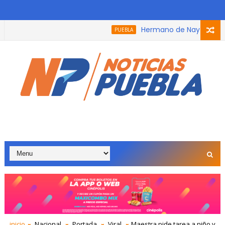
Hermano de Nay Salvatori re
PUEBLA
a que participó en el podcast, trabaja con adultos mayores po
inicio
Nacional
Portada
Viral
Maestra pide tarea a niño y