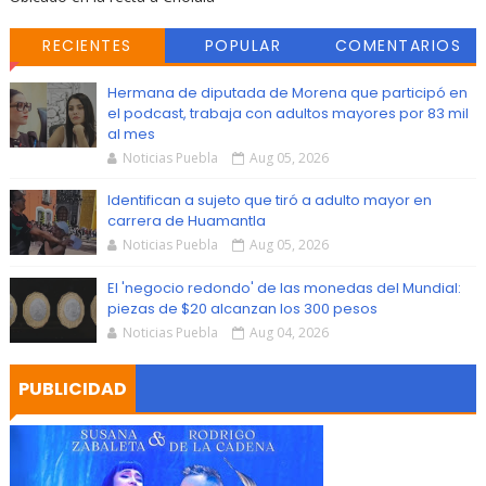
RECIENTES
POPULAR
COMENTARIOS
Hermana de diputada de Morena que participó en
el podcast, trabaja con adultos mayores por 83 mil
al mes
Noticias Puebla
Aug 05, 2026
Identifican a sujeto que tiró a adulto mayor en
carrera de Huamantla
Noticias Puebla
Aug 05, 2026
El 'negocio redondo' de las monedas del Mundial:
piezas de $20 alcanzan los 300 pesos
Noticias Puebla
Aug 04, 2026
PUBLICIDAD