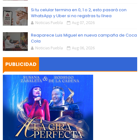
Si tu celular termina en 0, 1 o 2, esto pasará con
WhatsApp y Uber si no registras tu línea
Noticias Puebla
Aug 07, 2026
Reaparece Luis Miguel en nueva campaña de Coca
Cola
Noticias Puebla
Aug 06, 2026
PUBLICIDAD