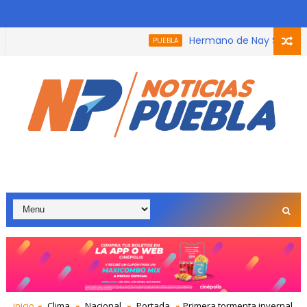
Hermano de Nay Salvatori re
PUEBLA
a que participó en el podcast, trabaja con adultos mayores po
inicio
Clima
Nacional
Portada
Primera tormenta invernal