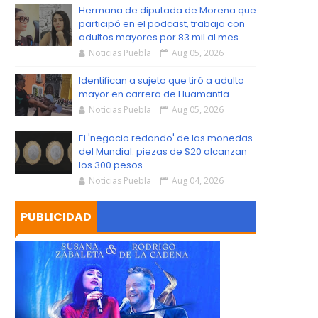
S
Hermana de diputada de Morena que
participó en el podcast, trabaja con
adultos mayores por 83 mil al mes
Noticias Puebla
Aug 05, 2026
Identifican a sujeto que tiró a adulto
mayor en carrera de Huamantla
Noticias Puebla
Aug 05, 2026
El 'negocio redondo' de las monedas
del Mundial: piezas de $20 alcanzan
los 300 pesos
Noticias Puebla
Aug 04, 2026
PUBLICIDAD