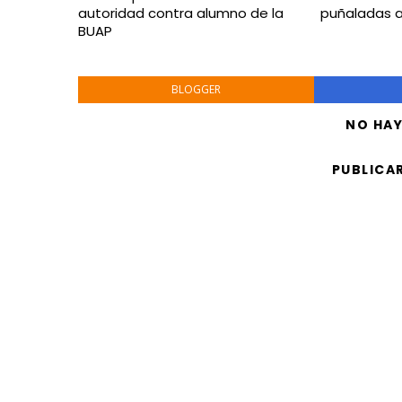
autoridad contra alumno de la
puñaladas 
BUAP
BLOGGER
NO HA
PUBLICA