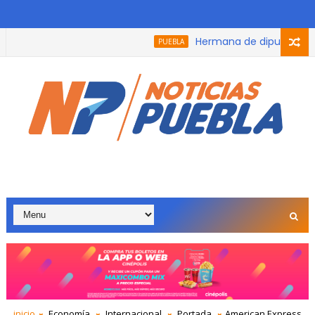
Hermana de diputada de More
PUEBLA
 hasta el 100% de las multas y recargos a todas las personas qu
inicio
Economía
Internacional
Portada
American Express