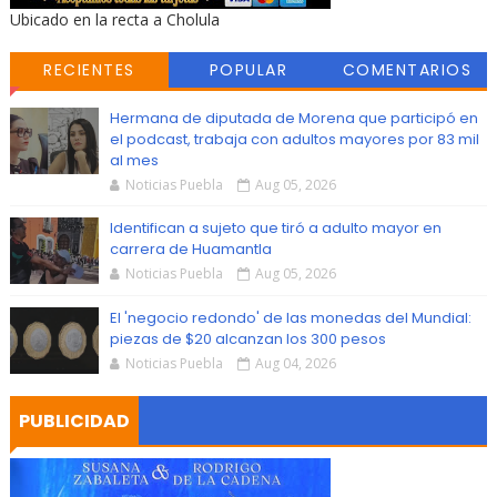
Ubicado en la recta a Cholula
RECIENTES
POPULAR
COMENTARIOS
Hermana de diputada de Morena que participó en
el podcast, trabaja con adultos mayores por 83 mil
al mes
Noticias Puebla
Aug 05, 2026
Identifican a sujeto que tiró a adulto mayor en
carrera de Huamantla
Noticias Puebla
Aug 05, 2026
El 'negocio redondo' de las monedas del Mundial:
piezas de $20 alcanzan los 300 pesos
Noticias Puebla
Aug 04, 2026
PUBLICIDAD