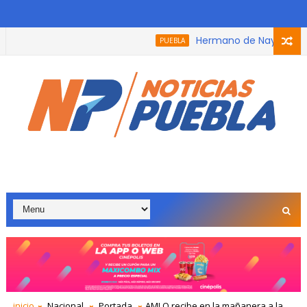
Hermano de Nay Salvatori r
PUEBLA
na que participó en el podcast, trabaja con adultos mayores p
inicio
Nacional
Portada
AMLO recibe en la mañanera a la