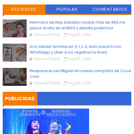
RECIENTES
POPULAR
COMENTARIOS
Hermano de Nay Salvatori recibe más de 865 mil
pesos al año en el IMSS y desata polémica
Noticias Puebla
Aug 07, 2026
Si tu celular termina en 0, 1 o 2, esto pasará con
WhatsApp y Uber si no registras tu línea
Noticias Puebla
Aug 07, 2026
Reaparece Luis Miguel en nueva campaña de Coca
Cola
Noticias Puebla
Aug 06, 2026
PUBLICIDAD