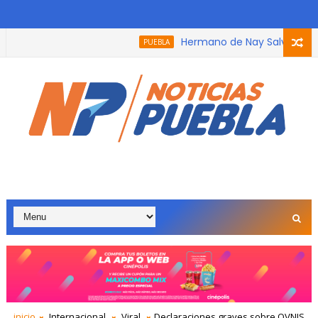
Hermano de Nay Salvatori recib
PUEBLA
ue participó en el podcast, trabaja con adultos mayores por 8
inicio
Internacional
Viral
Declaraciones graves sobre OVNIS