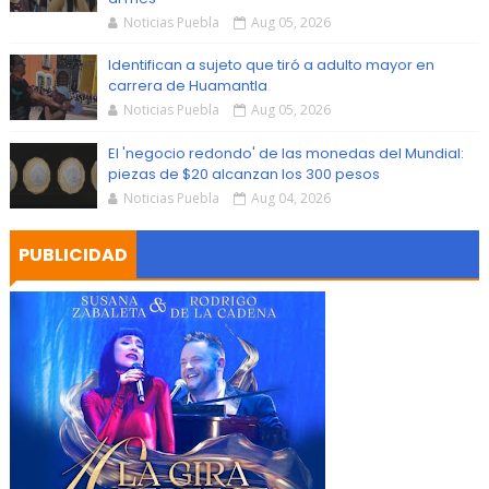
Noticias Puebla
Aug 05, 2026
Identifican a sujeto que tiró a adulto mayor en
carrera de Huamantla
Noticias Puebla
Aug 05, 2026
El 'negocio redondo' de las monedas del Mundial:
piezas de $20 alcanzan los 300 pesos
Noticias Puebla
Aug 04, 2026
PUBLICIDAD