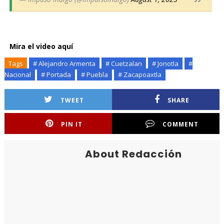
Mira el video aquí
Tags
# Alejandro Armenta
# Cuetzalan
# Jonotla
#
Nacional
# Portada
# Puebla
# Zacapoaxtla
TWEET
SHARE
PIN IT
COMMENT
About Redacción