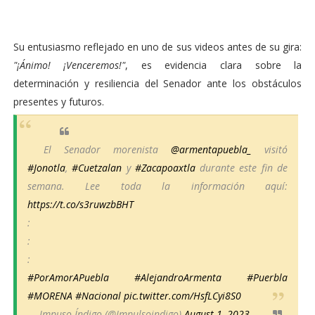
Su entusiasmo reflejado en uno de sus videos antes de su gira:
"¡Ánimo! ¡Venceremos!"
, es evidencia clara sobre la
determinación y resiliencia del Senador ante los obstáculos
presentes y futuros.
El Senador morenista
@armentapuebla_
visitó
#Jonotla
,
#Cuetzalan
y
#Zacapoaxtla
durante este fin de
semana. Lee toda la información aquí:
https://t.co/s3ruwzbBHT
:
:
:
#PorAmorAPuebla
#AlejandroArmenta
#Puerbla
#MORENA
#Nacional
pic.twitter.com/HsfLCyi8S0
— Impuso Índigo (@Impulsoindigo)
August 1, 2023