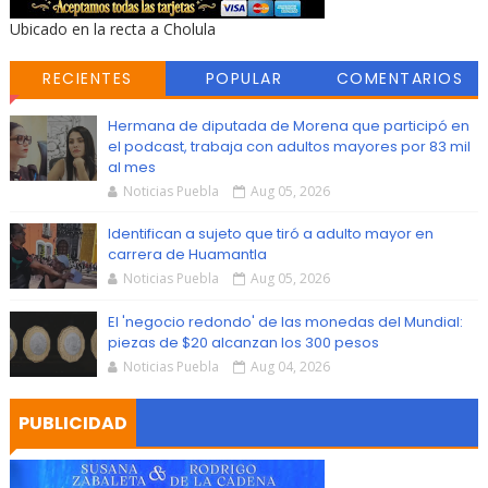
Ubicado en la recta a Cholula
RECIENTES
POPULAR
COMENTARIOS
Hermana de diputada de Morena que participó en
el podcast, trabaja con adultos mayores por 83 mil
al mes
Noticias Puebla
Aug 05, 2026
Identifican a sujeto que tiró a adulto mayor en
carrera de Huamantla
Noticias Puebla
Aug 05, 2026
El 'negocio redondo' de las monedas del Mundial:
piezas de $20 alcanzan los 300 pesos
Noticias Puebla
Aug 04, 2026
PUBLICIDAD