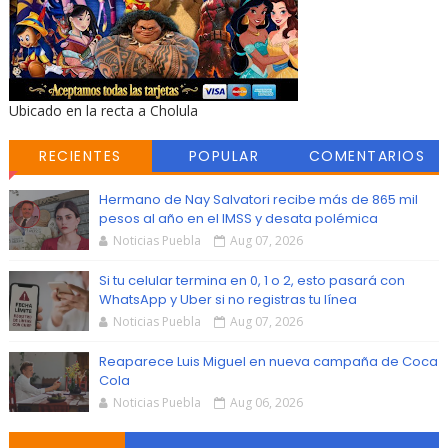
Ubicado en la recta a Cholula
RECIENTES
POPULAR
COMENTARIOS
Hermano de Nay Salvatori recibe más de 865 mil
pesos al año en el IMSS y desata polémica
Noticias Puebla
Aug 07, 2026
Si tu celular termina en 0, 1 o 2, esto pasará con
WhatsApp y Uber si no registras tu línea
Noticias Puebla
Aug 07, 2026
Reaparece Luis Miguel en nueva campaña de Coca
Cola
Noticias Puebla
Aug 06, 2026