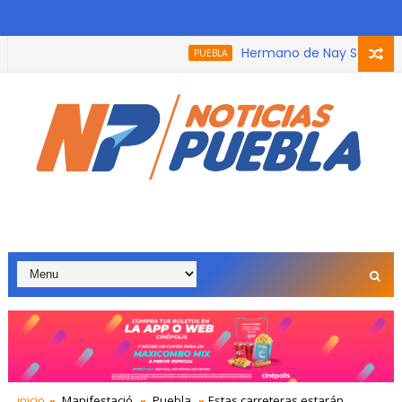
Hermano de Nay Salvatori rec
PUEBLA
 que participó en el podcast, trabaja con adultos mayores por
inicio
Manifestació
Puebla
Estas carreteras estarán