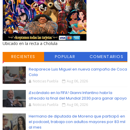
Ubicado en la recta a Cholula
RECIENTES
POPULAR
COMENTARIOS
Reaparece Luis Miguel en nueva campaña de Coca
Cola
Noticias Puebla
Aug 06, 2026
¡Escándalo en la FIFA! Gianni Infantino habría
ofrecido la final del Mundial 2030 para ganar apoyo
Noticias Puebla
Aug 06, 2026
Hermana de diputada de Morena que participó en
el podcast, trabaja con adultos mayores por 83 mil
al mes