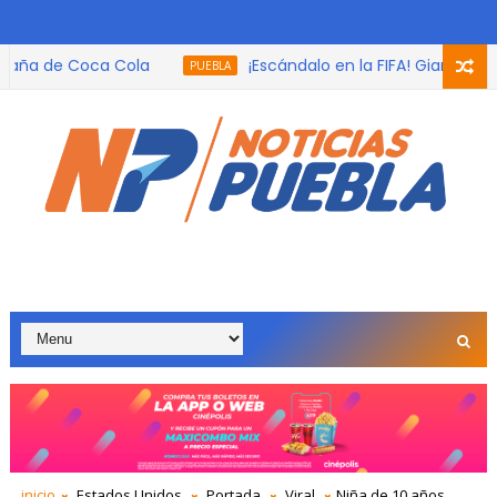
a de Coca Cola
¡Escándalo en la FIFA! Gianni Infant
PUEBLA
 sofocante y lluvias torrenciales.
inicio
Estados Unidos
Portada
Viral
Niña de 10 años