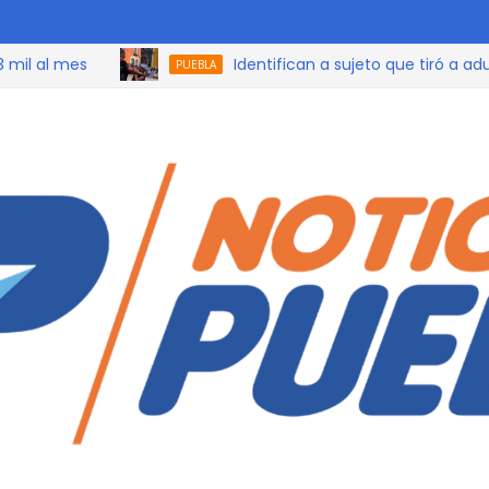
 mes
Identifican a sujeto que tiró a adulto m
PUEBLA