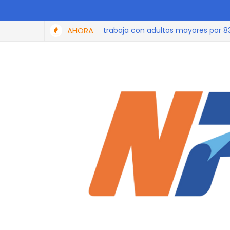
cipó en el podcast, trabaja con adultos mayores por 83 mil al
AHORA