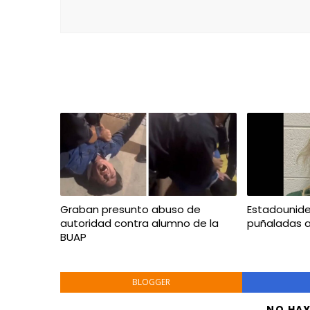
Graban presunto abuso de
Estadounid
autoridad contra alumno de la
puñaladas 
BUAP
BLOGGER
NO HA