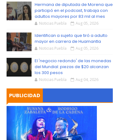
S
Hermana de diputada de Morena que
participó en el podcast, trabaja con
adultos mayores por 83 mil al mes
Noticias Puebla
Aug 05, 2026
Identifican a sujeto que tiró a adulto
mayor en carrera de Huamantla
Noticias Puebla
Aug 05, 2026
El 'negocio redondo' de las monedas
del Mundial: piezas de $20 alcanzan
los 300 pesos
Noticias Puebla
Aug 04, 2026
PUBLICIDAD