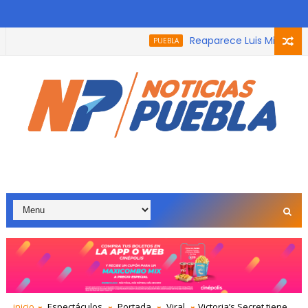
Reaparece Luis Miguel en 
PUEBLA
tre un calor sofocante y lluvias torrenciales.
inicio
Espectáculos
Portada
Viral
Victoria’s Secret tiene