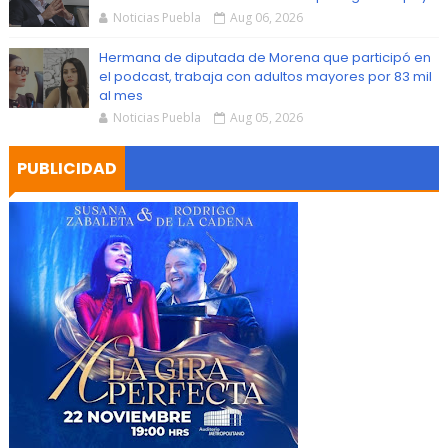
Noticias Puebla
Aug 06, 2026
Hermana de diputada de Morena que participó en
el podcast, trabaja con adultos mayores por 83 mil
al mes
Noticias Puebla
Aug 05, 2026
PUBLICIDAD