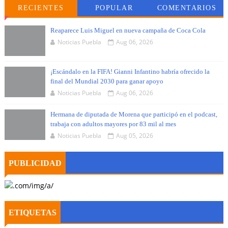
RECIENTES
POPULAR
COMENTARIOS
Reaparece Luis Miguel en nueva campaña de Coca Cola
Noticias Puebla
Aug 06, 2026
¡Escándalo en la FIFA! Gianni Infantino habría ofrecido la
final del Mundial 2030 para ganar apoyo
Noticias Puebla
Aug 06, 2026
Hermana de diputada de Morena que participó en el podcast,
trabaja con adultos mayores por 83 mil al mes
Noticias Puebla
Aug 05, 2026
PUBLICIDAD
ETIQUETAS