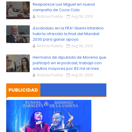
S
Reaparece Luis Miguel en nueva
campaña de Coca Cola
Noticias Puebla
Aug 06, 2026
¡Escándalo en la FIFA! Gianni Infantino
habría ofrecido la final del Mundial
2030 para ganar apoyo
Noticias Puebla
Aug 06, 2026
Hermana de diputada de Morena que
participó en el podcast, trabaja con
adultos mayores por 83 mil al mes
Noticias Puebla
Aug 05, 2026
PUBLICIDAD