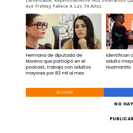
Lamentable; Repentinamente Nos Enteramos Q
Ace Frehley Fallece A Los 74 Años.
Hermana de diputada de
Identifican 
Morena que participó en el
adulto mayo
podcast, trabaja con adultos
Huamantla
mayores por 83 mil al mes
BLOGGER
NO HA
PUBLICA