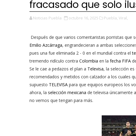
fracasado que solo il
Noticias Puebla
octubre 16, 2025
Puebla,
Viral,
Después de que varios comentaristas porristas que s
Emilio Azcárraga
, engrandecieran a ambas selecciones
pues una fue eliminada 2 - 0 en el mundial contra el
t
tremendo ridículo contra
Colombia
en la
fecha FIFA
de
Se le cae a pedazos el plan a
Televisa
, la selección e
recomendados y metidos con calzador a los cuales q
supuesto
TELEVISA
para que equipos europeos los volt
ahora, la
selección mexicana
de televisa únicamente al
no vemos que tengan para más.