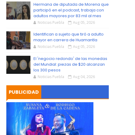
S
Hermana de diputada de Morena que
participó en el podcast, trabaja con
adultos mayores por 83 mil al mes
Noticias Puebla
Aug 05, 2026
Identifican a sujeto que tiró a adulto
mayor en carrera de Huamantla
Noticias Puebla
Aug 05, 2026
El 'negocio redondo' de las monedas
del Mundial: piezas de $20 alcanzan
los 300 pesos
Noticias Puebla
Aug 04, 2026
PUBLICIDAD