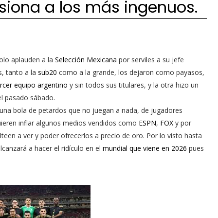
usiona a los más ingenuos.
olo aplauden a la
Selección Mexicana
por serviles a su jefe
, tanto a la
sub20
como a la grande, los dejaron como payasos,
ercer equipo argentino
y sin todos sus titulares, y la otra hizo un
l pasado sábado.
s una bola de petardos que no juegan a nada, de jugadores
uieren inflar algunos medios vendidos como
ESPN
,
FOX
y por
een a ver y poder ofrecerlos a precio de oro. Por lo visto hasta
canzará a hacer el ridículo en el
mundial que viene en 2026
pues