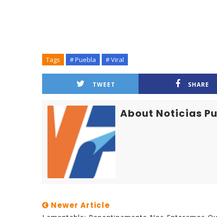
Tags
# Puebla
# Viral
TWEET
SHARE
About Noticias P
Newer Article