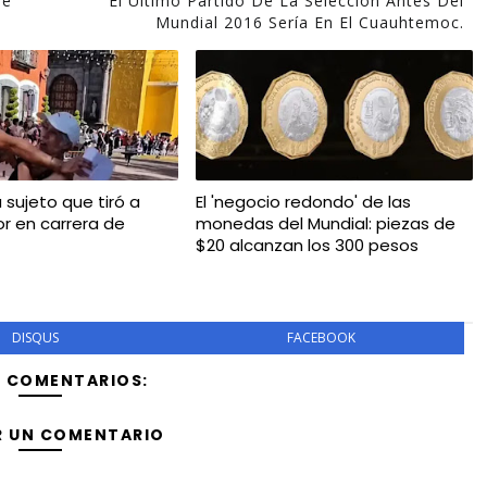
ue
El Último Partido De La Selección Antes Del
Mundial 2016 Sería En El Cuauhtemoc.
a sujeto que tiró a
El 'negocio redondo' de las
r en carrera de
monedas del Mundial: piezas de
$20 alcanzan los 300 pesos
DISQUS
FACEBOOK
Y COMENTARIOS:
R UN COMENTARIO