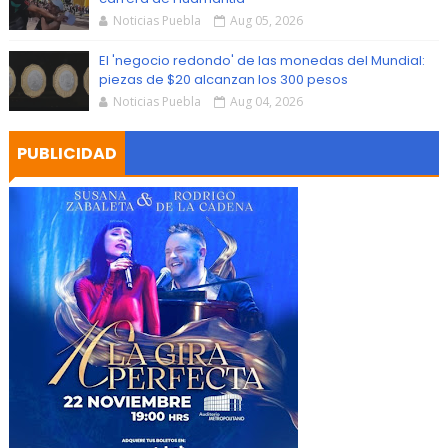
Noticias Puebla
Aug 05, 2026
El 'negocio redondo' de las monedas del Mundial:
piezas de $20 alcanzan los 300 pesos
Noticias Puebla
Aug 04, 2026
PUBLICIDAD