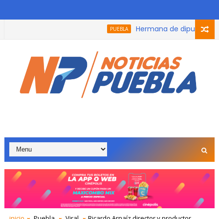
Hermana de diputada de Mor
PUEBLA
inicio
Puebla
Viral
Ricardo Arnaíz director y productor