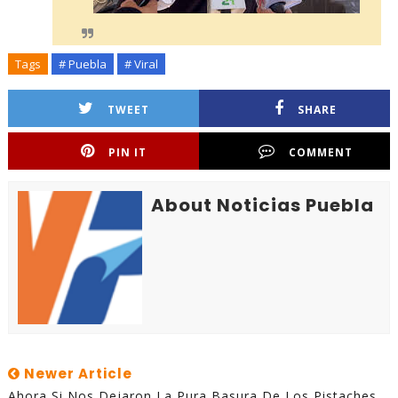
Tags
# Puebla
# Viral
TWEET
SHARE
PIN IT
COMMENT
About Noticias Puebla
Newer Article
Ahora Si Nos Dejaron La Pura Basura De Los Pistaches