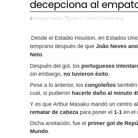
decepciona al empata
Noticias Puebla
junio 17, 2026
Puebla,
Viral,
Desde el Estadio Houston, en Estados Uni
temprano después de que
João Neves
ano
Neto
.
Después del gol, los
portugueses intenta
sin embargo,
no tuvieron éxito
.
Pese a lo anterior, los
congoleños
también 
cual, si pudieron
hacerle daño al minuto 
Y es que Arthur Masaku mandó un centro a
rematar de cabeza
para poner el
1-1
en el 
Dicha anotación, fue el
primer gol de Rep
Mundo
.