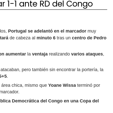
r 1-1 ante RD del Congo
dos,
Portugal se adelantó en el marcador
muy
tará
de cabeza al
minuto 6
tras un
centro de Pedro
ron aumentar
la
ventaja
realizando
varios ataques
,
atacaban, pero también sin encontrar la portería, la
45+5
.
l área chica, mismo que
Yoane Wissa
terminó por
marcador.
ública Democrática del Congo en una Copa del