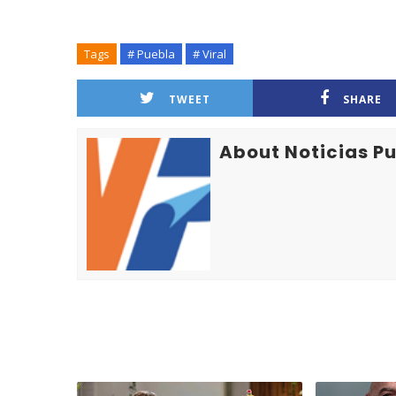
Tags
# Puebla
# Viral
TWEET
SHARE
About Noticias P