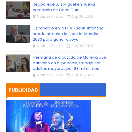
S
Reaparece Luis Miguel en nueva
campaña de Coca Cola
Noticias Puebla
Aug 06, 2026
¡Escándalo en la FIFA! Gianni Infantino
habría ofrecido la final del Mundial
2030 para ganar apoyo
Noticias Puebla
Aug 06, 2026
Hermana de diputada de Morena que
participó en el podcast, trabaja con
adultos mayores por 83 mil al mes
Noticias Puebla
Aug 05, 2026
PUBLICIDAD