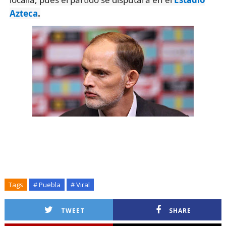
Azteca
.
Tags
# Puebla
# Viral
TWEET
SHARE