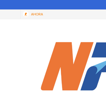
AHORA
SAT perdonará hasta el 100% de las multas y recargos a todas la