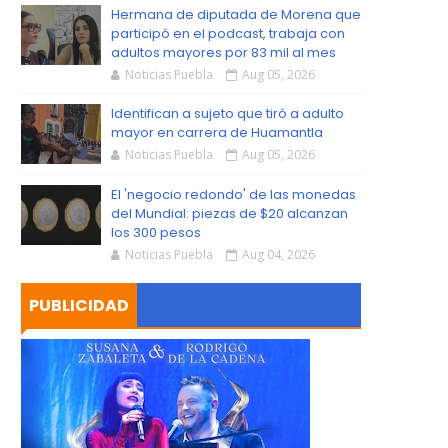
S
Hermana de diputada de Morena que
participó en el podcast, trabaja con
adultos mayores por 83 mil al mes
Noticias Puebla
Aug 05, 2026
Identifican a sujeto que tiró a adulto
mayor en carrera de Huamantla
Noticias Puebla
Aug 05, 2026
El 'negocio redondo' de las monedas
del Mundial: piezas de $20 alcanzan
los 300 pesos
Noticias Puebla
Aug 04, 2026
PUBLICIDAD