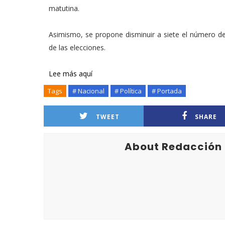
matutina.
Asimismo, se propone disminuir a siete el número de 
de las elecciones.
Lee más aquí
Tags
# Nacional
# Política
# Portada
TWEET
SHARE
About Redacción