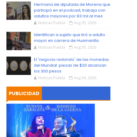
S
Hermana de diputada de Morena que
participó en el podcast, trabaja con
adultos mayores por 83 mil al mes
Noticias Puebla
Aug 05, 2026
Identifican a sujeto que tiró a adulto
mayor en carrera de Huamantla
Noticias Puebla
Aug 05, 2026
El 'negocio redondo' de las monedas
del Mundial: piezas de $20 alcanzan
los 300 pesos
Noticias Puebla
Aug 04, 2026
PUBLICIDAD