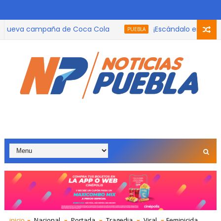
ueva campaña de Coca Cola
¡Escándalo en la FIFA! G
PUEBLA
inicio
Nacional
Portada
Tragedia
Viral
Feminicida