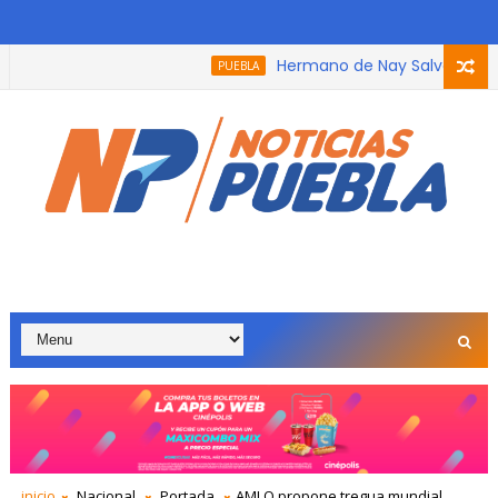
Hermano de Nay Salvatori recibe
PUEBLA
ue participó en el podcast, trabaja con adultos mayores por 8
inicio
Nacional
Portada
AMLO propone tregua mundial