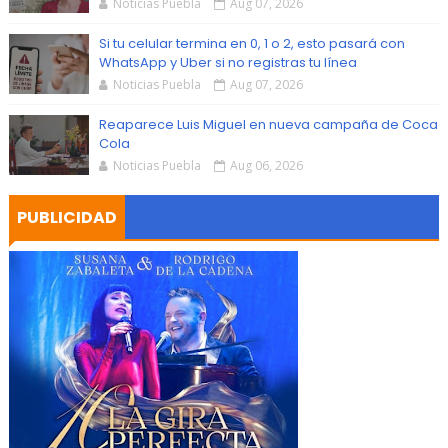
Noticias Puebla
Aug 07, 2026
Si tu celular termina en 0, 1 o 2, esto pasará con
WhatsApp y Uber si no registras tu línea
Noticias Puebla
Aug 07, 2026
Reaparece Luis Miguel en nueva campaña de Coca
Cola
Noticias Puebla
Aug 06, 2026
PUBLICIDAD