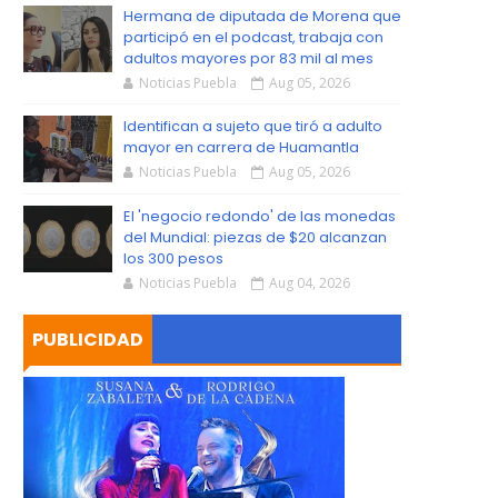
S
Hermana de diputada de Morena que
participó en el podcast, trabaja con
adultos mayores por 83 mil al mes
Noticias Puebla
Aug 05, 2026
Identifican a sujeto que tiró a adulto
mayor en carrera de Huamantla
Noticias Puebla
Aug 05, 2026
El 'negocio redondo' de las monedas
del Mundial: piezas de $20 alcanzan
los 300 pesos
Noticias Puebla
Aug 04, 2026
PUBLICIDAD