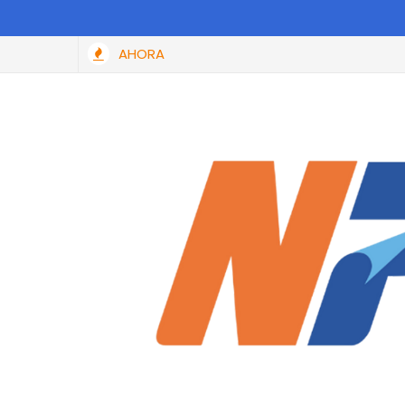
AHORA
das las personas que cumplan estos requisitos antes de octubre