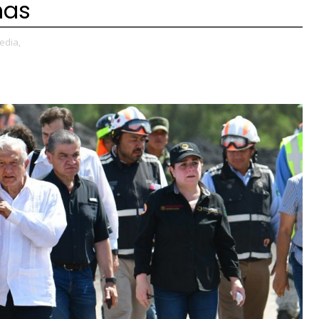
nas
edia,