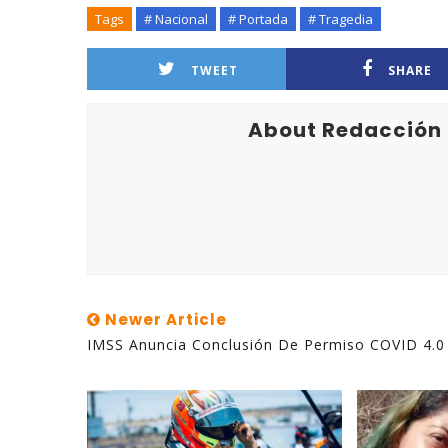
Tags
# Nacional
# Portada
# Tragedia
TWEET
SHARE
About Redacción
Newer Article
IMSS Anuncia Conclusión De Permiso COVID 4.0