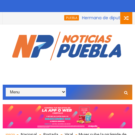
Hermana de diputada de Moren
PUEBLA
inicio
Nacional
Portada
Viral
Mujer sube la pirámide de