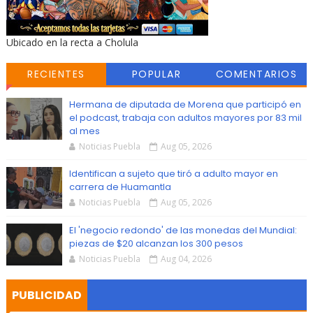
Ubicado en la recta a Cholula
RECIENTES
POPULAR
COMENTARIOS
Hermana de diputada de Morena que participó en
el podcast, trabaja con adultos mayores por 83 mil
al mes
Noticias Puebla
Aug 05, 2026
Identifican a sujeto que tiró a adulto mayor en
carrera de Huamantla
Noticias Puebla
Aug 05, 2026
El 'negocio redondo' de las monedas del Mundial:
piezas de $20 alcanzan los 300 pesos
Noticias Puebla
Aug 04, 2026
PUBLICIDAD