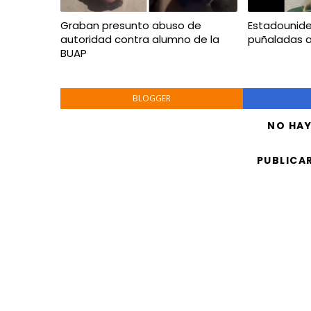
Graban presunto abuso de
Estadounid
autoridad contra alumno de la
puñaladas 
BUAP
BLOGGER
NO HA
PUBLICA