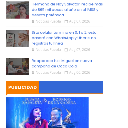
S
Hermano de Nay Salvatori recibe más
de 865 mil pesos al año en el IMSS y
desata polémica
Noticias Puebla
Aug 07, 2026
Si tu celular termina en 0, 1 o 2, esto
pasará con WhatsApp y Uber si no
registras tu línea
Noticias Puebla
Aug 07, 2026
Reaparece Luis Miguel en nueva
campaña de Coca Cola
Noticias Puebla
Aug 06, 2026
PUBLICIDAD