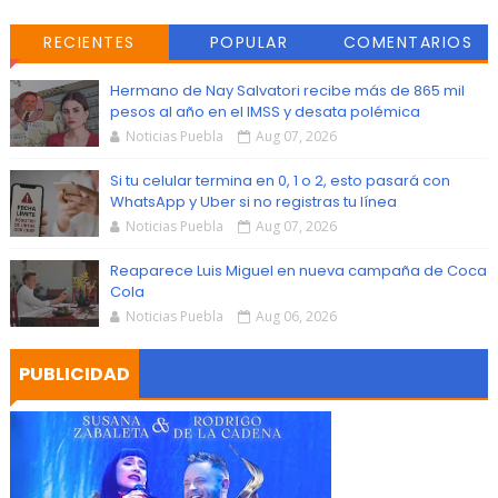
RECIENTES
POPULAR
COMENTARIOS
Hermano de Nay Salvatori recibe más de 865 mil
pesos al año en el IMSS y desata polémica
Noticias Puebla
Aug 07, 2026
Si tu celular termina en 0, 1 o 2, esto pasará con
WhatsApp y Uber si no registras tu línea
Noticias Puebla
Aug 07, 2026
Reaparece Luis Miguel en nueva campaña de Coca
Cola
Noticias Puebla
Aug 06, 2026
PUBLICIDAD