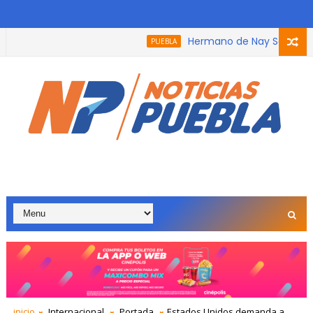
Hermano de Nay Salvatori reci
PUEBLA
 que participó en el podcast, trabaja con adultos mayores por
inicio
Internacional
Portada
Estados Unidos demanda a