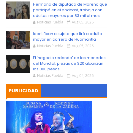
S
Hermana de diputada de Morena que
participó en el podcast, trabaja con
adultos mayores por 83 mil al mes
Noticias Puebla
Aug 05, 2026
Identifican a sujeto que tiró a adulto
mayor en carrera de Huamantla
Noticias Puebla
Aug 05, 2026
El 'negocio redondo' de las monedas
del Mundial: piezas de $20 alcanzan
los 300 pesos
Noticias Puebla
Aug 04, 2026
PUBLICIDAD