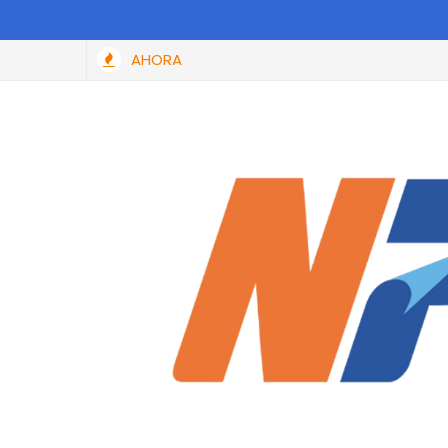
AHORA
donará hasta el 100% de las multas y recargos a todas las perso