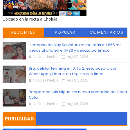
Ubicado en la recta a Cholula
RECIENTES
POPULAR
COMENTARIOS
Hermano de Nay Salvatori recibe más de 865 mil
pesos al año en el IMSS y desata polémica
Noticias Puebla
Aug 07, 2026
Si tu celular termina en 0, 1 o 2, esto pasará con
WhatsApp y Uber si no registras tu línea
Noticias Puebla
Aug 07, 2026
Reaparece Luis Miguel en nueva campaña de Coca
Cola
Noticias Puebla
Aug 06, 2026
PUBLICIDAD