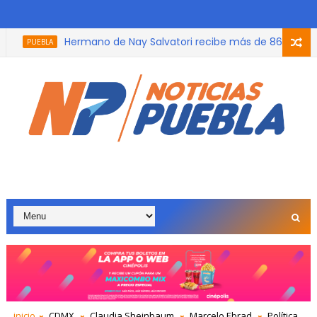
Hermano de Nay Salvatori recibe más de 865 mil pesos
PUEBLA
Identifican a sujeto que tiró a adulto mayor en carre
PUEBLA
inicio
CDMX
Claudia Sheinbaum
Marcelo Ebrad
Política