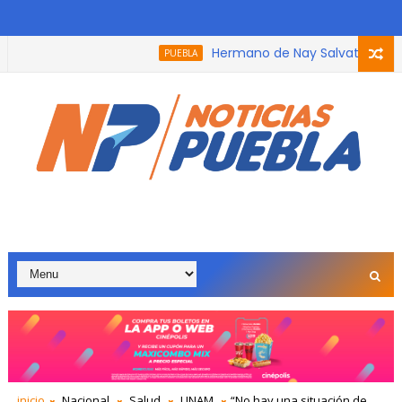
Hermano de Nay Salvatori recibe 
PUEBLA
inicio
Nacional
Salud
UNAM
“No hay una situación de