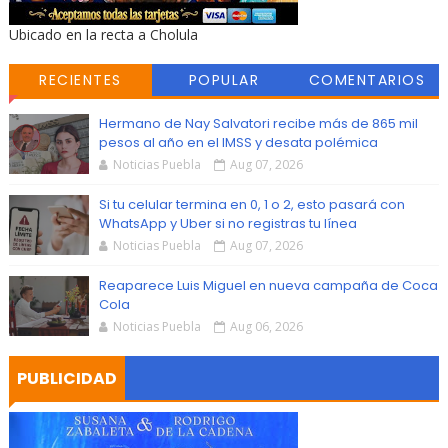
Ubicado en la recta a Cholula
RECIENTES
POPULAR
COMENTARIOS
Hermano de Nay Salvatori recibe más de 865 mil
pesos al año en el IMSS y desata polémica
Noticias Puebla
Aug 07, 2026
Si tu celular termina en 0, 1 o 2, esto pasará con
WhatsApp y Uber si no registras tu línea
Noticias Puebla
Aug 07, 2026
Reaparece Luis Miguel en nueva campaña de Coca
Cola
Noticias Puebla
Aug 06, 2026
PUBLICIDAD