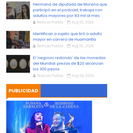
S
Hermana de diputada de Morena que
participó en el podcast, trabaja con
adultos mayores por 83 mil al mes
Noticias Puebla
Aug 05, 2026
Identifican a sujeto que tiró a adulto
mayor en carrera de Huamantla
Noticias Puebla
Aug 05, 2026
El 'negocio redondo' de las monedas
del Mundial: piezas de $20 alcanzan
los 300 pesos
Noticias Puebla
Aug 04, 2026
PUBLICIDAD