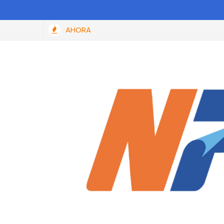
AHORA
al: SAT perdonará hasta el 100% de las multas y recargos a toda