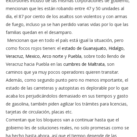
extorsiones incluso de las mismas corporaciones de gobierno,
mencionan que les están robando entre 47 y 50 unidades al
día, el 87 por ciento de los asaltos son violentos y con armas
de fuego, incluso ya se han perdido varias vidas por lo que las
familias quedan en el desamparo.
Mencionan que en todo el país está igual la situación, pero
como focos rojos tienen: el
estado de Guanajuato
,
Hidalgo
,
Veracruz
,
Mexico
,
Arco norte
y
Puebla
, sobre todo llendo de
Veracruz hacia Puebla en las
cumbres de Maltrata
, son
caminos que ya muy pocos operadores quieren transitar.
Además, como segundo punto pero no menos importante, el
estado de las carreteras y autopistas es deplorable por lo que
acaba los perjudicándolos demasiado en sus tiempos y gasto
de gasolina, también piden agilizar los trámites para licencias,
tarjetas de circulación, placas etc.
Comentan que los bloqueos van a continuar hasta que el
gobierno les de soluciones reales, no solo promesas como se
ha hecho hasta ahora, así que el tiempo depende de las