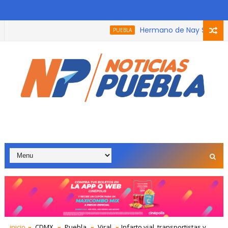
Hermano de Nay Salvatori rec
PUEBLA
a que participó en el podcast, trabaja con adultos mayores po
inicio
CDMX
Puebla
Viral
Infarto vial, transportistas y