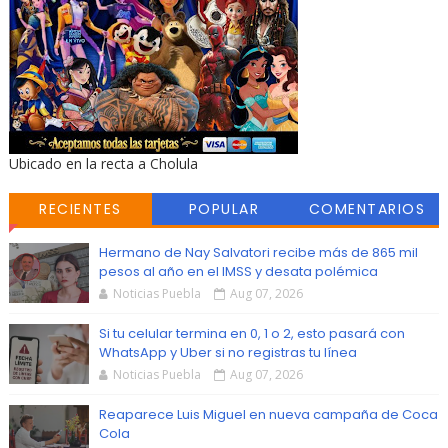
Ubicado en la recta a Cholula
RECIENTES
POPULAR
COMENTARIOS
Hermano de Nay Salvatori recibe más de 865 mil
pesos al año en el IMSS y desata polémica
Noticias Puebla
Aug 07, 2026
Si tu celular termina en 0, 1 o 2, esto pasará con
WhatsApp y Uber si no registras tu línea
Noticias Puebla
Aug 07, 2026
Reaparece Luis Miguel en nueva campaña de Coca
Cola