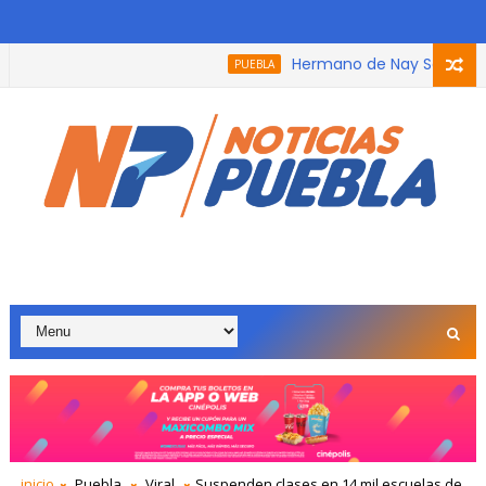
Hermano de Nay Salvatori rec
PUEBLA
a que participó en el podcast, trabaja con adultos mayores po
inicio
Puebla
Viral
Suspenden clases en 14 mil escuelas de